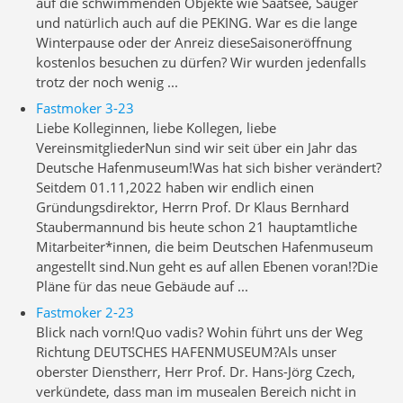
auf die schwimmenden Objekte wie Saatsee, Sauger
und natürlich auch auf die PEKING. War es die lange
Winterpause oder der Anreiz dieseSaisoneröffnung
kostenlos besuchen zu dürfen? Wir wurden jedenfalls
trotz der noch wenig ...
Fastmoker 3-23
Liebe Kolleginnen, liebe Kollegen, liebe
VereinsmitgliederNun sind wir seit über ein Jahr das
Deutsche Hafenmuseum!Was hat sich bisher verändert?
Seitdem 01.11,2022 haben wir endlich einen
Gründungsdirektor, Herrn Prof. Dr Klaus Bernhard
Staubermannund bis heute schon 21 hauptamtliche
Mitarbeiter*innen, die beim Deutschen Hafenmuseum
angestellt sind.Nun geht es auf allen Ebenen voran!?Die
Pläne für das neue Gebäude auf ...
Fastmoker 2-23
Blick nach vorn!Quo vadis? Wohin führt uns der Weg
Richtung DEUTSCHES HAFENMUSEUM?Als unser
oberster Dienstherr, Herr Prof. Dr. Hans-Jörg Czech,
verkündete, dass man im musealen Bereich nicht in