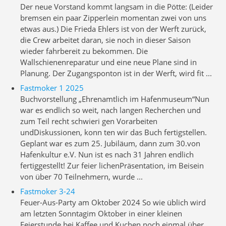
Der neue Vorstand kommt langsam in die Pötte: (Leider
bremsen ein paar Zipperlein momentan zwei von uns
etwas aus.) Die Frieda Ehlers ist von der Werft zurück,
die Crew arbeitet daran, sie noch in dieser Saison
wieder fahrbereit zu bekommen. Die
Wallschienenreparatur und eine neue Plane sind in
Planung. Der Zugangsponton ist in der Werft, wird fit ...
Fastmoker 1 2025
Buchvorstellung „Ehrenamtlich im Hafenmuseum“Nun
war es endlich so weit, nach langen Recherchen und
zum Teil recht schwieri­ gen Vorarbeiten
undDiskussionen, konn­ ten wir das Buch fertigstellen.
Geplant war es zum 25. Jubiläum, dann zum 30.von
Hafenkultur e.V. Nun ist es nach 31 Jahren endlich
fertiggestellt! Zur feier­ lichenPräsentation, im Beisein
von über 70 Teilnehmern, wurde ...
Fastmoker 3-24
Feuer-Aus-Party am Oktober 2024 So wie üblich wird
am letzten Sonntagim Oktober in einer kleinen
Feierstunde bei Kaffee und Kuchen noch einmal über