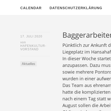
CALENDAR
DATENSCHUTZERKLÄRUNG
Baggerarbeite
17. JULI 2020
von
Pünktlich zur Ankunft 
HAFENKULTUR-
VORSTAND
Liegeplatz im Hansahafe
In dieser Woche starte
Aktuelles
anzupassen. Dazu mus
sowie mehrere Pontons
wurden in einer aufwen
Das Team aus ehrenamt
hatte die komplizierten
nach einem Tag statt wi
August sollen die Arb