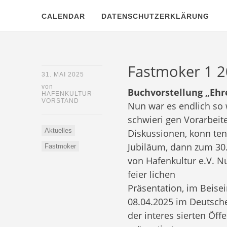
CALENDAR
DATENSCHUTZERKLÄRUNG
Fastmoker 1 
31. MAI 2025
von
Buchvorstellung „Eh
HAFENKULTUR-
VORSTAND
Nun war es endlich so 
schwieri­ gen Vorarbei
Aktuelles
Diskussionen, konn­ ten
Jubiläum, dann zum 30
Fastmoker
von Hafenkultur e.V. Nu
feier­ lichen
Präsentation, im Beise
08.04.2025 im Deutsc
der interes­ sierten Öf